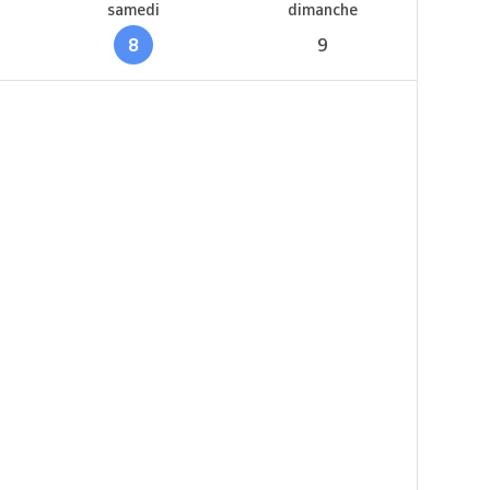
samedi
dimanche
8
9