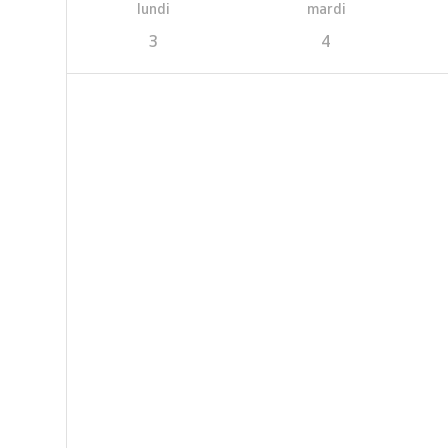
lundi
mardi
3
4